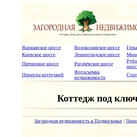
Варшавское шоссе
Волоколамское шоссе
Горь
Киевское шоссе
Ленинградское шоссе
Минс
Рубл
Пятницкое шоссе
Рогачёвское шоссе
шосс
Фотосъемка
Проекты коттеджей
Стат
недвижимости
Коттедж под ключ
Загородная недвижимость в Подмосковье
/
Лени