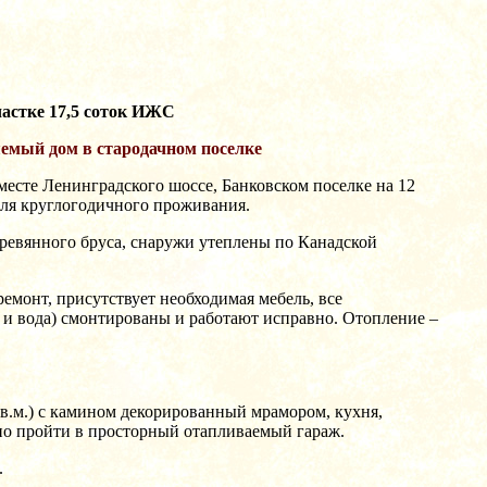
частке 17,5 соток ИЖС
яемый дом в стародачном поселке
месте Ленинградского шоссе, Банковском поселке на 12
для круглогодичного проживания.
ревянного бруса, снаружи утеплены по Канадской
емонт, присутствует необходимая мебель, все
 и вода) смонтированы и работают исправно. Отопление –
кв.м.) с камином декорированный мрамором, кухня,
жно пройти в просторный отапливаемый гараж.
.