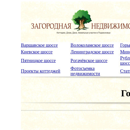
Варшавское шоссе
Волоколамское шоссе
Горь
Киевское шоссе
Ленинградское шоссе
Минс
Рубл
Пятницкое шоссе
Рогачёвское шоссе
шосс
Фотосъемка
Проекты коттеджей
Стат
недвижимости
Г