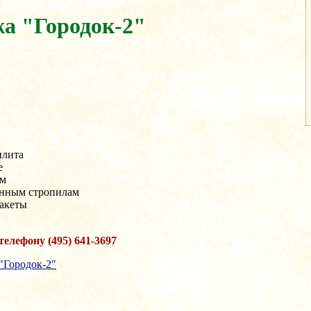
жа "Городок-2"
плита
е
мм
вянным стропилам
пакеты
елефону (495) 641-3697
"Городок-2"