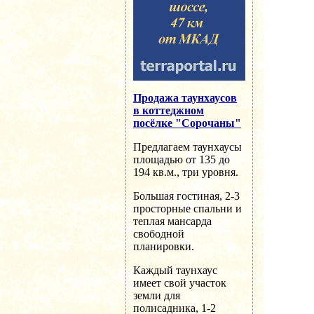
Продажа таунхаусов
в коттеджном
посёлке "Сорочаны"
Предлагаем таунхаусы
площадью от 135 до
194 кв.м., три уровня.
Большая гостиная, 2-3
просторные спальни и
теплая мансарда
свободной
планировки.
Каждый таунхаус
имеет свой участок
земли для
полисадника, 1-2